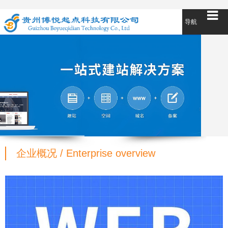
导航
企业概况 / Enterprise overview