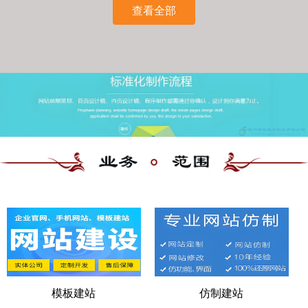
查看全部
模板建站
仿制建站