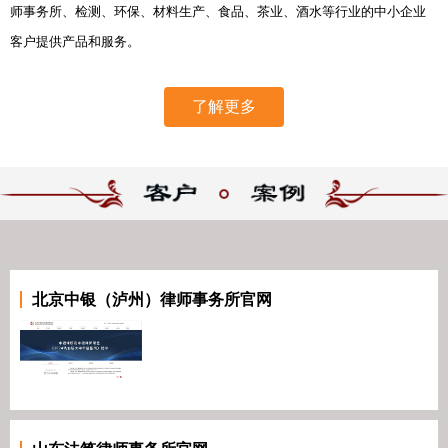
师事务所、检测、环保、材料生产、食品、茶业、酒水等行业的中小企业
客户提供产品和服务。
了解更多
北京中银（泸州）律师事务所官网